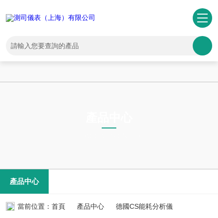
一区二区三区亚洲-国产剧情自拍-一区二区少妇-免费成人黄色片-欧美特
黄一级大片-农村妇女毛片-成人音影-国产123区在线观看-亚洲国产精品
无码久久久-懂色中文一区二区在线播放-久久综合久久伊人
產品中心
PRODUCTS CNTER
產品中心
當前位置：
首頁
產品中心
德國CS能耗分析儀