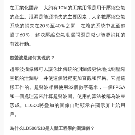
在工業化國家，大約有10%的工業用電是用于壓縮空氣
的產生。泄漏是能源損失的主要因素，大多數壓縮空氣
系統的損失在20％至40％之間，在壞的系統中甚至超
過了60％。解決壓縮空氣泄漏問題是減少能源消耗的
有效行動。
超聲波是如何實現的？
超聲波攝像機可以讓你比傳統的測漏儀更快地找到壓縮
空氣的泄漏點，并使這個過程更加直觀和容易。它是這
樣工作的。超聲波相機使用32個數字毫米，一個FPGA
和一個處理器來計算超聲波圖。使用的算法被稱為波束
形成。LD500將疊加的圖像自動顯示在顯示屏上給用
戶。
為什么LD500/510是人體工程學的測漏儀？