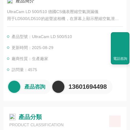
產品簡介
UltraCam LD 500/510 德國CS儀表壓縮空氣測漏儀
用于LD500/LD510的超聲波相機，在屏幕上顯示壓縮空氣泄漏的
位置，使查找壓縮空氣泄漏的速度更快--即使在惡劣的環境下也
是如此!
產品型號：UltraCam LD 500/510
更新時間：2025-08-29
廠商性質：生產廠家
電話咨詢
訪問量：4575
13601694498
產品咨詢
產品分類
PRODUCT CLASSIFICATION