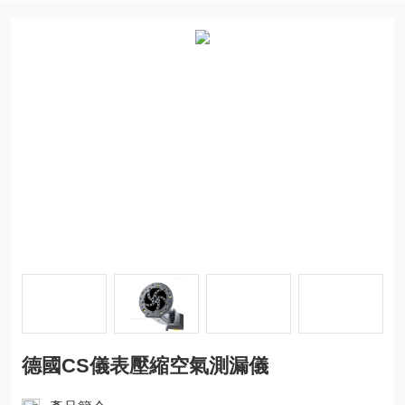
德國CS儀表壓縮空氣測漏儀