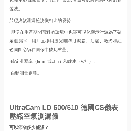
聲波。
與經典款泄漏檢測儀相比的優勢：
·即便在生產期間嘈雜的環境中也能可視化顯示泄漏為了確
定泄漏率，用戶直接用激光瞄準泄漏處。
泄漏、激光和紅
色圓圈必須在圖像中彼此重疊。
·確定泄漏率（l/min 或cfm）和成本（€/年）。
·自動測量距離。
UltraCam LD 500/510
德國CS儀表
壓縮空氣測漏儀
可以節省多少能源？