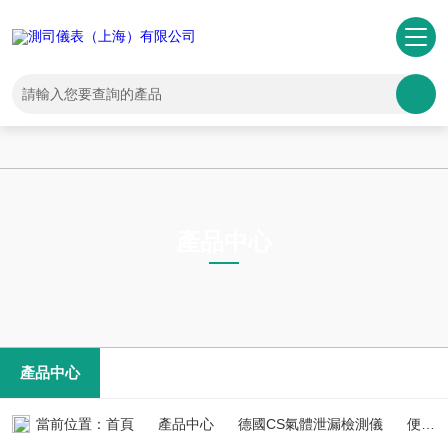
一区二区三区亚洲-国产剧情自拍-一区二区少妇-免费成人黄色片-欧美特
黄一级大片-农村妇女毛片-成人音影-国产123区在线观看-亚洲国产精品
无码久久久-懂色中文一区二区在线播放-久久综合久久伊人
產品中心
PRODUCTS CNTER
產品中心
當前位置：
首頁
產品中心
德國CS氣體泄漏檢測儀
便攜式測漏儀