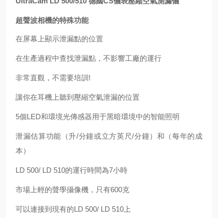
UltraCam LD 500/510
德國CS儀表壓縮空氣測漏儀
超聲波相機的特殊功能
在屏幕上顯示泄漏點的位置
在生產過程中查找泄漏點，不影響工廠的運行
非常直觀，不需要培訓!
讓你在耳機上聽到壓縮空氣泄漏的位置
5個LED和環境光傳感器用于黑暗環境中的智能照明
泄漏估算功能（升/分鐘或立方英尺/分鐘）和（每年的成
本）
LD 500/ LD 510的運行時間為7小時
市場上輕的聲學攝像機，只有600克
可以連接到現有的LD 500/ LD 510上