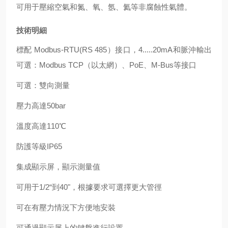
可用于壓縮空氣和氮、氧、氬、氦等非腐蝕性氣體。
技術明細
標配 Modbus-RTU(RS 485）接口，4.....20mA和脈沖輸出
可選：Modbus TCP（以太網）、PoE、M-Bus等接口
可選：雙向測量
壓力高達50bar
溫度高達110℃
防護等級IP65
集成顯示屏，顯示測量值
可用于1/2“到40"，根據要求可選擇更大管徑
可在有壓力情況下方便地安裝
可通過顯示屏上的鍵盤進行設置