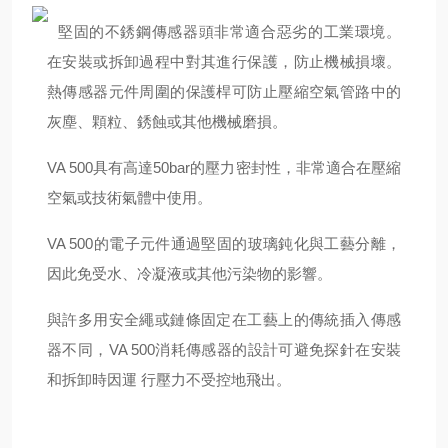
堅固的不銹鋼傳感器頭非常適合惡劣的工業環境。
在安裝或拆卸過程中對其進行保護，防止機械損壞。
熱傳感器元件周圍的保護桿可防止壓縮空氣管路中的
灰塵、顆粒、銹蝕或其他機械磨損。
VA 500具有高達50bar的壓力密封性，非常適合在壓縮
空氣或技術氣體中使用。
VA 500的電子元件通過堅固的玻璃鈍化與工藝分離，
因此免受水、冷凝液或其他污染物的影響。
與許多用安全繩或鏈條固定在工藝上的傳統插入傳感
器不同，VA 500消耗傳感器的設計可避免探針在安裝
和拆卸時因運 行壓力不受控地飛出。