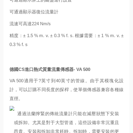
可通過顯示器復位流量計
流速可高達224 Nm/s
精度：± 1.5 % m. v. ± 0.3 % f. s. 根據需要：± 1 % m. v. ±
0.3 % f. s
德國CS進口熱式質量流量傳感器- VA 500
VA 500適用于?英寸到40英寸的管線。由于其模塊化設
計，可以訂購不同長度的探桿，使單個傳感器兼容各種線
直徑。
通過法蘭擰緊的傳統流量計只能在減壓狀態下安裝
或拆卸。尤其是對于大型管道，這些設備非常沉重且
昂貴。安裝和拆卸非常耗時。拆卸時，需要安裝的更