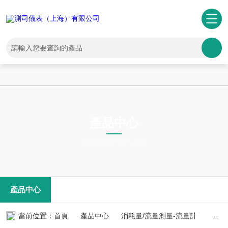
一区二区三区亚洲-国产剧情自拍-一区二区少妇-免费成人黄色片-欧美特
黄一级大片-农村妇女毛片-成人音影-国产123区在线观看-亚洲国产精品
无码久久久-懂色中文一区二区在线播放-久久综合久久伊人
產品中心
PRODUCTS CNTER
產品中心
當前位置：
首頁
產品中心
消耗量/流量測量-流量計
氣體